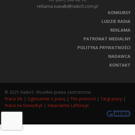
reklama.suwalki@radio5.com.pl
KONKURSY
LUDZIE RADIA
REKLAMA
PATRONAT MEDIALNY
POLITYKA PRYWATNOŚCI
NADAWCA
KONTAKT
© 2025 Radio5. Wszelkie prawa zastrzeżone.
Praca Ełk
|
Ogłoszenie o pracę
|
The protocol
|
Targi pracy
|
Praca na Gowork.pl
|
Kwiaciarnia Laflora.pl