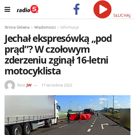
SŁUCHAJ
Strona Główna
Wiadomości
Informacje
Jechał ekspresówką „pod
prąd”? W czołowym
zderzeniu zginął 16-letni
motocyklista
Red.
JW
17 września 2022