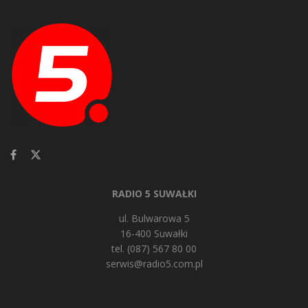
RADIO 5 SUWAŁKI
ul. Bulwarowa 5
16-400 Suwałki
tel. (087) 567 80 00
serwis@radio5.com.pl