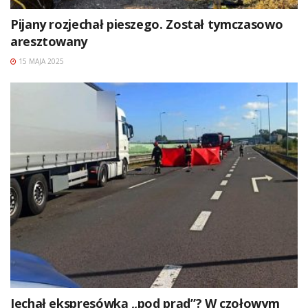
Pijany rozjechał pieszego. Został tymczasowo
aresztowany
15 MAJA 2025
Jechał ekspresówką „pod prąd”? W czołowym