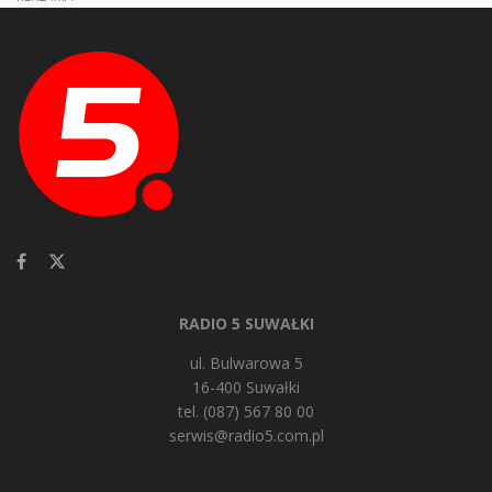
RADIO 5 SUWAŁKI
ul. Bulwarowa 5
16-400 Suwałki
tel. (087) 567 80 00
serwis@radio5.com.pl