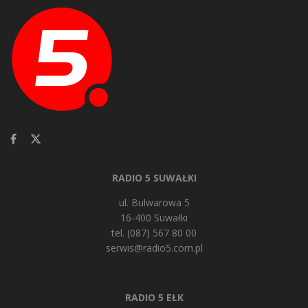
RADIO 5 SUWAŁKI
ul. Bulwarowa 5
16-400 Suwałki
tel. (087) 567 80 00
serwis@radio5.com.pl
RADIO 5 EŁK