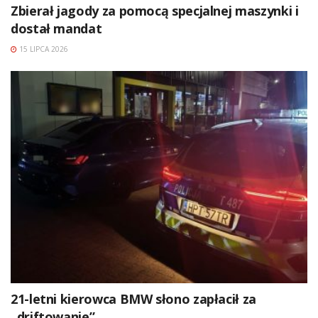
Zbierał jagody za pomocą specjalnej maszynki i
dostał mandat
15 LIPCA 2026
21-letni kierowca BMW słono zapłacił za
„driftowanie”