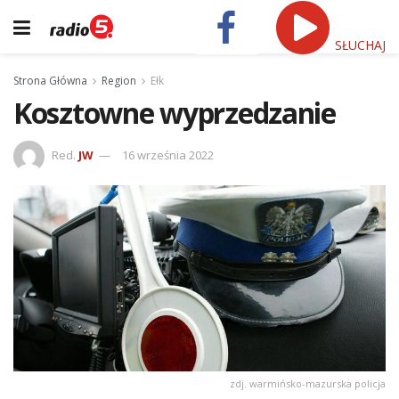
SŁUCHAJ
Strona Główna
Region
Ełk
Kosztowne wyprzedzanie
Red.
JW
16 września 2022
zdj. warmińsko-mazurska policja