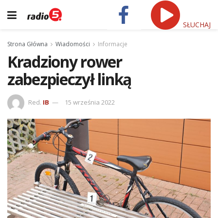
SŁUCHAJ
Strona Główna
Wiadomości
Informacje
Kradziony rower
zabezpieczył linką
Red.
IB
15 września 2022