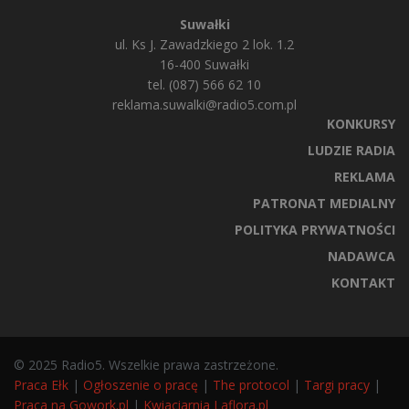
Suwałki
ul. Ks J. Zawadzkiego 2 lok. 1.2
16-400 Suwałki
tel. (087) 566 62 10
reklama.suwalki@radio5.com.pl
KONKURSY
LUDZIE RADIA
REKLAMA
PATRONAT MEDIALNY
POLITYKA PRYWATNOŚCI
NADAWCA
KONTAKT
© 2025 Radio5. Wszelkie prawa zastrzeżone.
Praca Ełk
|
Ogłoszenie o pracę
|
The protocol
|
Targi pracy
|
Praca na Gowork.pl
|
Kwiaciarnia Laflora.pl