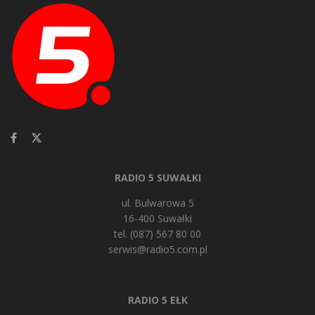
RADIO 5 SUWAŁKI
ul. Bulwarowa 5
16-400 Suwałki
tel. (087) 567 80 00
serwis@radio5.com.pl
RADIO 5 EŁK