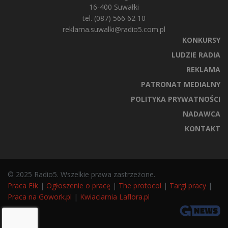
16-400 Suwałki
tel. (087) 566 62 10
reklama.suwalki@radio5.com.pl
KONKURSY
LUDZIE RADIA
REKLAMA
PATRONAT MEDIALNY
POLITYKA PRYWATNOŚCI
NADAWCA
KONTAKT
© 2025 Radio5. Wszelkie prawa zastrzeżone.
Praca Ełk
|
Ogłoszenie o pracę
|
The protocol
|
Targi pracy
|
Praca na Gowork.pl
|
Kwiaciarnia Laflora.pl