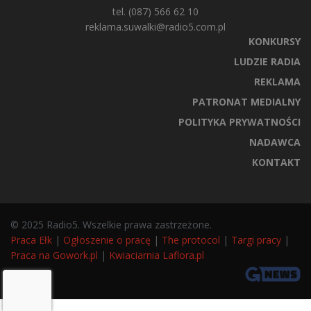
tel. (087) 566 62 10
reklama.suwalki@radio5.com.pl
KONKURSY
LUDZIE RADIA
REKLAMA
PATRONAT MEDIALNY
POLITYKA PRYWATNOŚCI
NADAWCA
KONTAKT
© 2025 Radio5. Wszelkie prawa zastrzeżone.
Praca Ełk
|
Ogłoszenie o pracę
|
The protocol
|
Targi pracy
|
Praca na Gowork.pl
|
Kwiaciarnia Laflora.pl