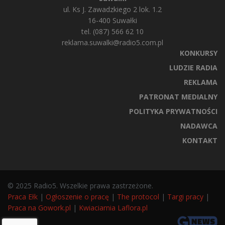
ul. Ks J. Zawadzkiego 2 lok. 1.2
16-400 Suwałki
tel. (087) 566 62 10
reklama.suwalki@radio5.com.pl
KONKURSY
LUDZIE RADIA
REKLAMA
PATRONAT MEDIALNY
POLITYKA PRYWATNOŚCI
NADAWCA
KONTAKT
© 2025 Radio5. Wszelkie prawa zastrzeżone.
Praca Ełk
|
Ogłoszenie o pracę
|
The protocol
|
Targi pracy
|
Praca na Gowork.pl
|
Kwiaciarnia Laflora.pl