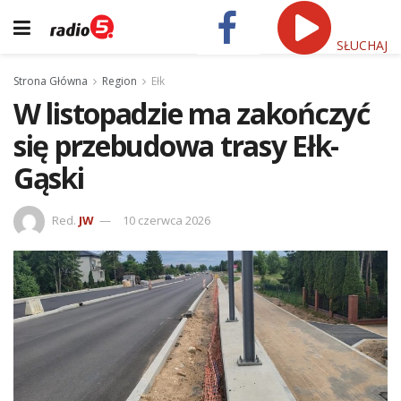
SŁUCHAJ
Strona Główna
Region
Ełk
W listopadzie ma zakończyć
się przebudowa trasy Ełk-
Gąski
Red.
JW
10 czerwca 2026