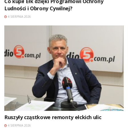
Co kupił Ełk dzięki Programowi Ochrony
Ludności i Obrony Cywilnej?
4 SIERPNIA 2026
Ruszyły cząstkowe remonty ełckich ulic
4 SIERPNIA 2026