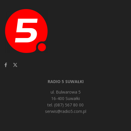
RADIO 5 SUWAŁKI
ul. Bulwarowa 5
16-400 Suwałki
tel. (087) 567 80 00
serwis@radio5.com.pl