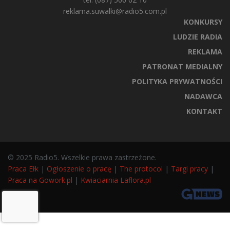
reklama.suwalki@radio5.com.pl
KONKURSY
LUDZIE RADIA
REKLAMA
PATRONAT MEDIALNY
POLITYKA PRYWATNOŚCI
NADAWCA
KONTAKT
© 2025 Radio5. Wszelkie prawa zastrzeżone.
Praca Ełk
|
Ogłoszenie o pracę
|
The protocol
|
Targi pracy
|
Praca na Gowork.pl
|
Kwiaciarnia Laflora.pl