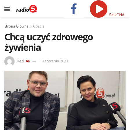
SŁUCHAJ
Strona Główna
Goście
Chcą uczyć zdrowego
żywienia
Red.
AP
18 stycznia 2023