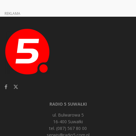
REKLAMA
RADIO 5 SUWAŁKI
ul. Bulwarowa 5
16-400 Suwałki
tel. (087) 567 80 00
serwis@radio5.com.pl