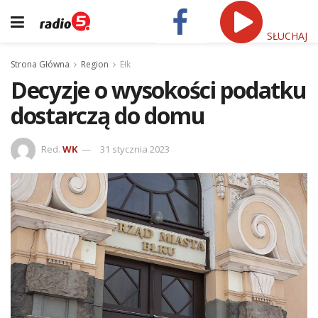
SŁUCHAJ
Strona Główna
Region
Ełk
Decyzje o wysokości podatku
dostarczą do domu
Red.
WK
31 stycznia 2023