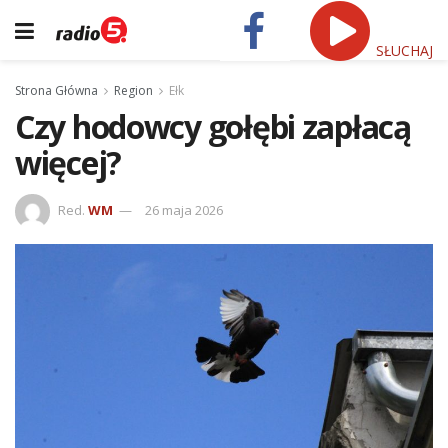
SŁUCHAJ
Strona Główna
Region
Ełk
Czy hodowcy gołębi zapłacą
więcej?
Red.
WM
26 maja 2026