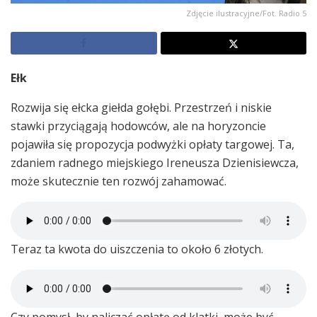
Zdjęcie ilustracyjne/Fot. Radio 5
Ełk
Rozwija się ełcka giełda gołębi. Przestrzeń i niskie
stawki przyciągają hodowców, ale na horyzoncie
pojawiła się propozycja podwyżki opłaty targowej. Ta,
zdaniem radnego miejskiego Ireneusza Dzienisiewcza,
może skutecznie ten rozwój zahamować.
Teraz ta kwota do uiszczenia to około 6 złotych.
Czy pomysł, by naliczać opłatę od klatki, może być