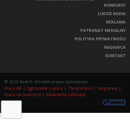
KONKURSY
LUDZIE RADIA
REKLAMA
PATRONAT MEDIALNY
POLITYKA PRYWATNOŚCI
NADAWCA
KONTAKT
© 2025 Radio5. Wszelkie prawa zastrzeżone.
Praca Ełk
|
Ogłoszenie o pracę
|
The protocol
|
Targi pracy
|
Praca na Gowork.pl
|
Kwiaciarnia Laflora.pl