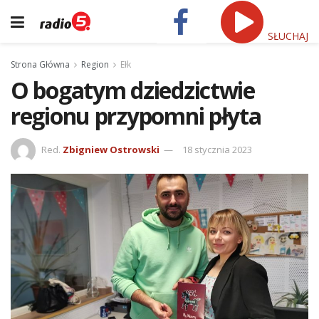
SŁUCHAJ
Strona Główna
Region
Ełk
O bogatym dziedzictwie
regionu przypomni płyta
Red.
Zbigniew Ostrowski
18 stycznia 2023