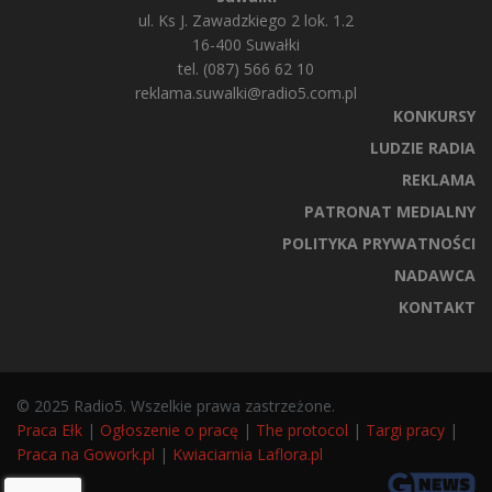
ul. Ks J. Zawadzkiego 2 lok. 1.2
16-400 Suwałki
tel. (087) 566 62 10
reklama.suwalki@radio5.com.pl
KONKURSY
LUDZIE RADIA
REKLAMA
PATRONAT MEDIALNY
POLITYKA PRYWATNOŚCI
NADAWCA
KONTAKT
© 2025 Radio5. Wszelkie prawa zastrzeżone.
Praca Ełk
|
Ogłoszenie o pracę
|
The protocol
|
Targi pracy
|
Praca na Gowork.pl
|
Kwiaciarnia Laflora.pl