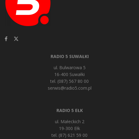
RADIO 5 SUWAŁKI
ul. Bulwarowa 5
16-400 Suwałki
tel. (087) 567 80 00
serwis@radio5.com.pl
RADIO 5 EŁK
ul. Małeckich 2
19-300 Ełk
tel. (87) 621 59 00