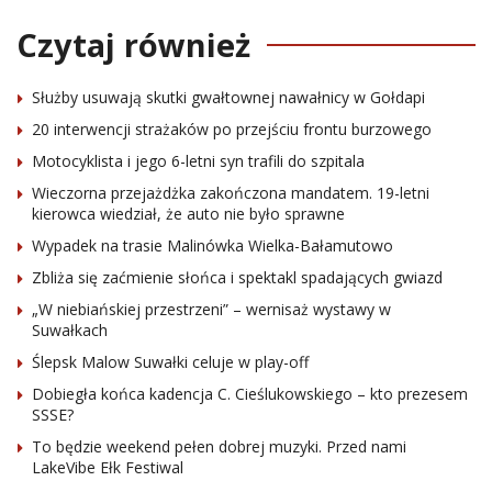
Czytaj również
Służby usuwają skutki gwałtownej nawałnicy w Gołdapi
20 interwencji strażaków po przejściu frontu burzowego
Motocyklista i jego 6-letni syn trafili do szpitala
Wieczorna przejażdżka zakończona mandatem. 19-letni
kierowca wiedział, że auto nie było sprawne
Wypadek na trasie Malinówka Wielka-Bałamutowo
Zbliża się zaćmienie słońca i spektakl spadających gwiazd
„W niebiańskiej przestrzeni” – wernisaż wystawy w
Suwałkach
Ślepsk Malow Suwałki celuje w play-off
Dobiegła końca kadencja C. Cieślukowskiego – kto prezesem
SSSE?
To będzie weekend pełen dobrej muzyki. Przed nami
LakeVibe Ełk Festiwal