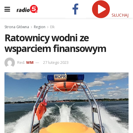
SŁUCHAJ
Strona Główna
Region
Ełk
Ratownicy wodni ze
wsparciem finansowym
Red.
WM
27 lutego 2023