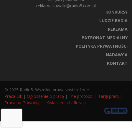
reklama.suwalki@radio5.com.pl
KONKURSY
LUDZIE RADIA
REKLAMA
PATRONAT MEDIALNY
POLITYKA PRYWATNOŚCI
NADAWCA
KONTAKT
© 2025 Radio5. Wszelkie prawa zastrzeżone.
Praca Ełk
|
Ogłoszenie o pracę
|
The protocol
|
Targi pracy
|
Praca na Gowork.pl
|
Kwiaciarnia Laflora.pl