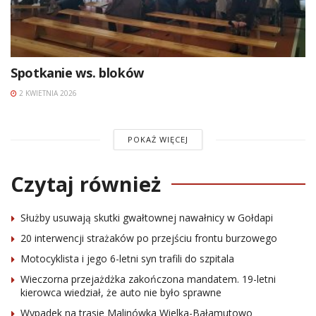
Spotkanie ws. bloków
2 KWIETNIA 2026
POKAŻ WIĘCEJ
Czytaj również
Służby usuwają skutki gwałtownej nawałnicy w Gołdapi
20 interwencji strażaków po przejściu frontu burzowego
Motocyklista i jego 6-letni syn trafili do szpitala
Wieczorna przejażdżka zakończona mandatem. 19-letni
kierowca wiedział, że auto nie było sprawne
Wypadek na trasie Malinówka Wielka-Bałamutowo