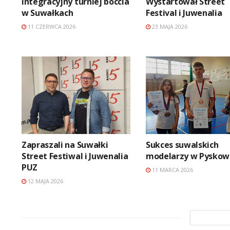
Integracyjny turniej boccia
Wystartował Street
w Suwałkach
Festival i Juwenalia
11 CZERWCA 2026
23 MAJA 2026
Zapraszali na Suwałki
Sukces suwalskich
Street Festiwal i Juwenalia
modelarzy w Pyskow
PUZ
11 MARCA 2026
12 MAJA 2026