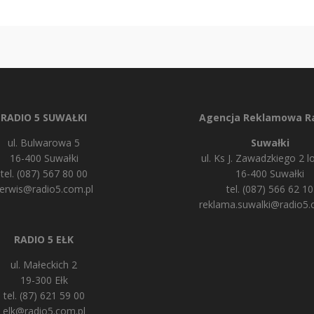
RADIO 5 SUWAŁKI
Agencja Reklamowa Ra
ul. Bulwarowa 5
Suwałki
16-400 Suwałki
ul. Ks J. Zawadzkiego 2 lo
tel. (087) 567 80 00
16-400 Suwałki
erwis@radio5.com.pl
tel. (087) 566 62 10
reklama.suwalki@radio5.
RADIO 5 EŁK
ul. Małeckich 2
19-300 Ełk
tel. (87) 621 59 00
elk@radio5.com.pl