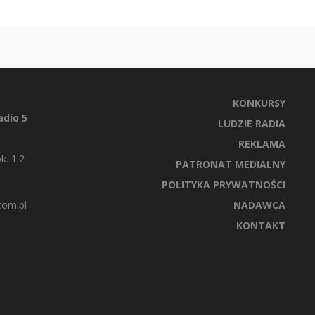
KONKURSY
dio 5
LUDZIE RADIA
REKLAMA
k. 1.2
PATRONAT MEDIALNY
POLITYKA PRYWATNOŚCI
com.pl
NADAWCA
KONTAKT