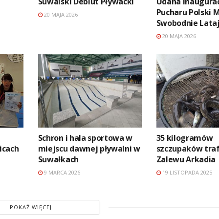
Suwalski Debiut Pływacki
Udana inaugura
Pucharu Polski 
20 MAJA 2026
Swobodnie Lata
20 MAJA 2026
Schron i hala sportowa w
35 kilogramów
icach
miejscu dawnej pływalni w
szczupaków traf
Suwałkach
Zalewu Arkadia
9 MARCA 2026
19 LISTOPADA 2025
POKAŻ WIĘCEJ