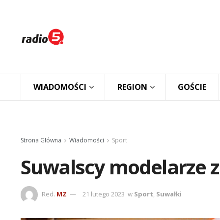
WIADOMOŚCI
REGION
GOŚCIE
Strona Główna
Wiadomości
Sport
Suwalscy modelarze 
Red.
MZ
21 lutego 2023
w
Sport
,
Suwałki