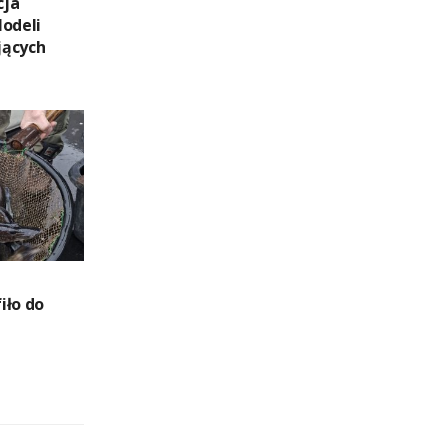
cja
Modeli
jących
iło do