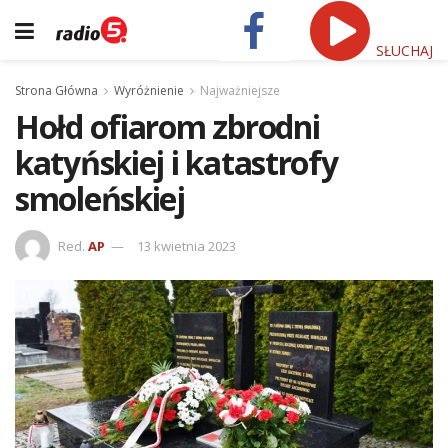
SŁUCHAJ
Strona Główna
Wyróżnienie
Najważniejsze
Hołd ofiarom zbrodni
katyńskiej i katastrofy
smoleńskiej
Red.
AP
13 kwietnia 2023