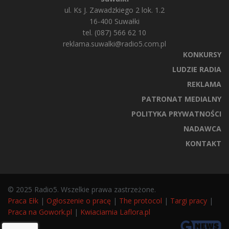
ul. Ks J. Zawadzkiego 2 lok. 1.2
16-400 Suwałki
tel. (087) 566 62 10
reklama.suwalki@radio5.com.pl
KONKURSY
LUDZIE RADIA
REKLAMA
PATRONAT MEDIALNY
POLITYKA PRYWATNOŚCI
NADAWCA
KONTAKT
© 2025 Radio5. Wszelkie prawa zastrzeżone.
Praca Ełk
|
Ogłoszenie o pracę
|
The protocol
|
Targi pracy
|
Praca na Gowork.pl
|
Kwiaciarnia Laflora.pl