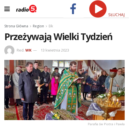
SŁUCHAJ
Strona Główna
Region
Ełk
Przeżywają Wielki Tydzień
Red.
WK
13 kwietnia 2023
Parafia św Piotra i Pawła