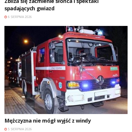
Zbliża się zaćmienie słońca i spektakl
spadających gwiazd
6 SIERPNIA 2026
Mężczyzna nie mógł wyjść z windy
5 SIERPNIA 2026