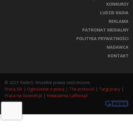
KONKURSY
LUDZIE RADIA
REKLAMA
PATRONAT MEDIALNY
POLITYKA PRYWATNOŚCI
NADAWCA
KONTAKT
© 2025 Radio5. Wszelkie prawa zastrzeżone.
Praca Ełk
|
Ogłoszenie o pracę
|
The protocol
|
Targi pracy
|
Praca na Gowork.pl
|
Kwiaciarnia Laflora.pl