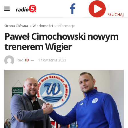
SŁUCHAJ
Strona Główna
Wiadomości
Informacje
Paweł Cimochowski nowym
trenerem Wigier
Red.
IB
17 kwietnia 2023