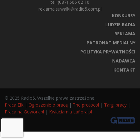
tel. (087) 566 62 10
reklama.suwalki@radio5.com.pl
KONKURSY
LUDZIE RADIA
REKLAMA
PATRONAT MEDIALNY
POLITYKA PRYWATNOŚCI
NADAWCA
KONTAKT
© 2025 Radio5. Wszelkie prawa zastrzeżone.
Praca Ełk
|
Ogłoszenie o pracę
|
The protocol
|
Targi pracy
|
Praca na Gowork.pl
|
Kwiaciarnia Laflora.pl