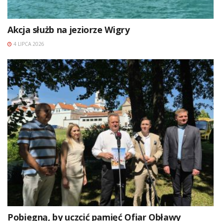
Akcja służb na jeziorze Wigry
4 LIPCA 2026
Pobiegną, by uczcić pamięć Ofiar Obławy