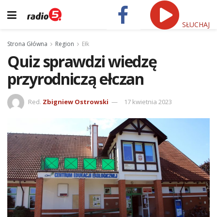
SŁUCHAJ
Strona Główna
Region
Ełk
Quiz sprawdzi wiedzę
przyrodniczą ełczan
Red.
Zbigniew Ostrowski
17 kwietnia 2023