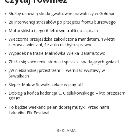
Służby usuwają skutki gwałtownej nawałnicy w Gołdapi
20 interwencji strażaków po przejściu frontu burzowego
Motocyklista i jego 6-letni syn trafili do szpitala
Wieczorna przejażdżka zakończona mandatem. 19-letni
kierowca wiedział, że auto nie było sprawne
Wypadek na trasie Malinówka Wielka-Bałamutowo
Zbliża się zaćmienie słońca i spektakl spadających gwiazd
„W niebiańskiej przestrzeni” – wernisaż wystawy w
Suwałkach
Ślepsk Malow Suwałki celuje w play-off
Dobiegła końca kadencja C. Cieślukowskiego – kto prezesem
SSSE?
To będzie weekend pełen dobrej muzyki. Przed nami
LakeVibe Ełk Festiwal
REKLAMA