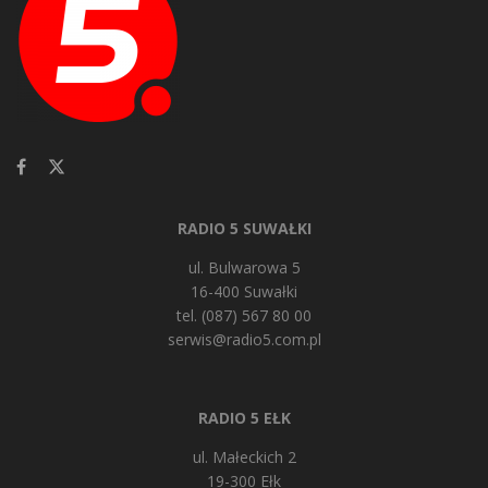
RADIO 5 SUWAŁKI
ul. Bulwarowa 5
16-400 Suwałki
tel. (087) 567 80 00
serwis@radio5.com.pl
RADIO 5 EŁK
ul. Małeckich 2
19-300 Ełk