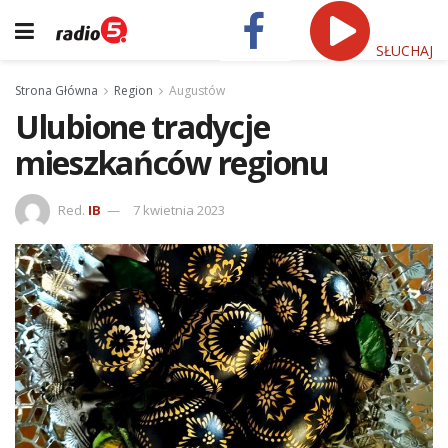
SŁUCHAJ
Strona Główna
Region
Augustów
Ulubione tradycje
mieszkańców regionu
Red.
IB
7 kwietnia 2023