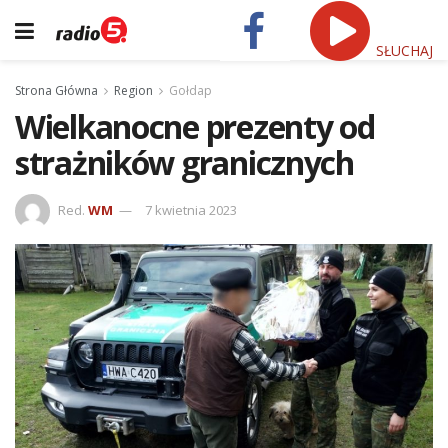
SŁUCHAJ
Strona Główna
Region
Gołdap
Wielkanocne prezenty od
strażników granicznych
Red.
WM
7 kwietnia 2023