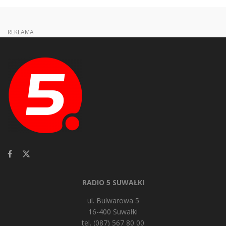
REKLAMA
RADIO 5 SUWAŁKI
ul. Bulwarowa 5
16-400 Suwałki
tel. (087) 567 80 00