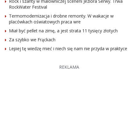
Rock i szanty w malowniczej scenerii Jeziora Serwy. Trwa
RockWater Festival
Termomodernizacja i drobne remonty. W wakacje w
placówkach oświatowych praca wre
Miał być pellet na zimę, a jest strata 11 tysięcy złotych
Za szybko we Frąckach
Lepiej tę wiedzę mieć i niech się nam nie przyda w praktyce
REKLAMA