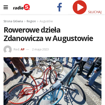
SŁUCHAJ
Strona Główna
Region
Augustów
Rowerowe dzieła
Zdanowicza w Augustowie
Red.
AP
2 maja 2023