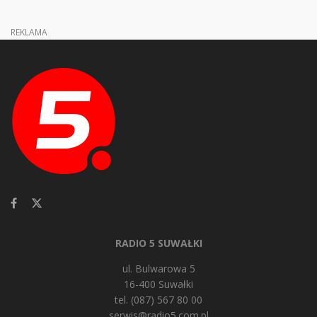
REKLAMA
RADIO 5 SUWAŁKI
ul. Bulwarowa 5
16-400 Suwałki
tel. (087) 567 80 00
serwis@radio5.com.pl