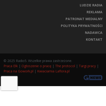
LUDZIE RADIA
REKLAMA
PATRONAT MEDIALNY
POLITYKA PRYWATNOŚCI
NADAWCA
KONTAKT
© 2025 Radio5. Wszelkie prawa zastrzeżone.
Praca Ełk
|
Ogłoszenie o pracę
|
The protocol
|
Targi pracy
|
Praca na Gowork.pl
|
Kwiaciarnia Laflora.pl