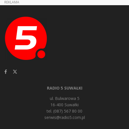
REKLAMA
RADIO 5 SUWAŁKI
ul. Bulwarowa 5
16-400 Suwałki
tel. (087) 567 80 00
serwis@radio5.com.pl