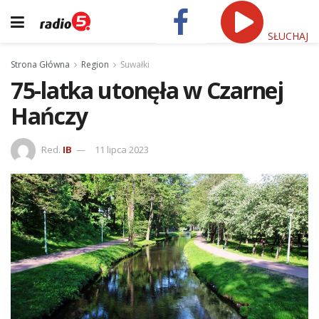
SŁUCHAJ
Strona Główna
Region
Suwałki
75-latka utonęła w Czarnej
Hańczy
Red.
IB
11 lipca 2023