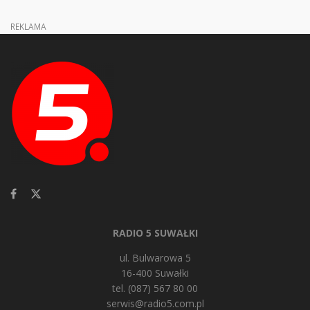
REKLAMA
RADIO 5 SUWAŁKI
ul. Bulwarowa 5
16-400 Suwałki
tel. (087) 567 80 00
serwis@radio5.com.pl