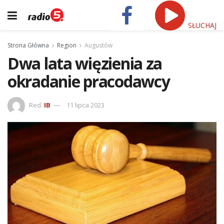
SŁUCHAJ
Strona Główna
Region
Augustów
Dwa lata więzienia za
okradanie pracodawcy
Red.
IB
11 lipca 2023