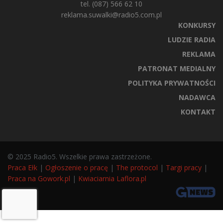
tel. (087) 566 62 10
reklama.suwalki@radio5.com.pl
KONKURSY
LUDZIE RADIA
REKLAMA
PATRONAT MEDIALNY
POLITYKA PRYWATNOŚCI
NADAWCA
KONTAKT
© 2025 Radio5. Wszelkie prawa zastrzeżone.
Praca Ełk
|
Ogłoszenie o pracę
|
The protocol
|
Targi pracy
|
Praca na Gowork.pl
|
Kwiaciarnia Laflora.pl