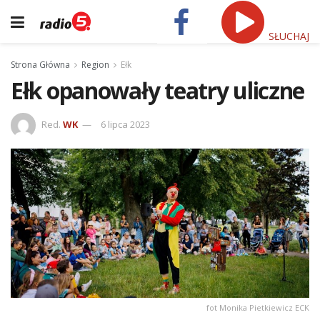
SŁUCHAJ
Strona Główna
Region
Ełk
Ełk opanowały teatry uliczne
Red.
WK
6 lipca 2023
fot Monika Pietkiewicz ECK