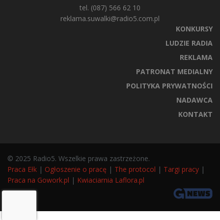
tel. (087) 566 62 10
reklama.suwalki@radio5.com.pl
KONKURSY
LUDZIE RADIA
REKLAMA
PATRONAT MEDIALNY
POLITYKA PRYWATNOŚCI
NADAWCA
KONTAKT
© 2025 Radio5. Wszelkie prawa zastrzeżone.
Praca Ełk
|
Ogłoszenie o pracę
|
The protocol
|
Targi pracy
|
Praca na Gowork.pl
|
Kwiaciarnia Laflora.pl