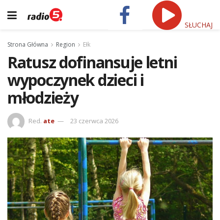
SŁUCHAJ
Strona Główna
Region
Ełk
Ratusz dofinansuje letni
wypoczynek dzieci i
młodzieży
Red.
ate
23 czerwca 2026