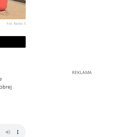
Fot. Radio 5
REKLAMA
e
dobrej