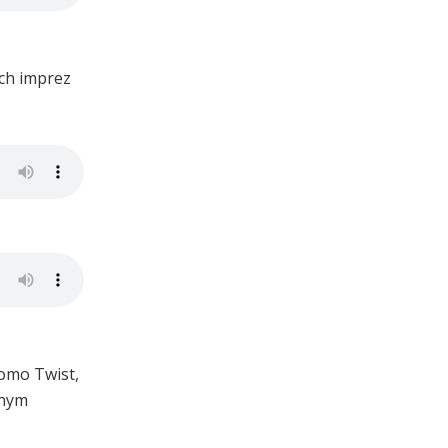
ych imprez
omo Twist,
znym