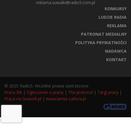
reklama.suwalki@radio5.com.pl
KONKURSY
LUDZIE RADIA
REKLAMA
PATRONAT MEDIALNY
POLITYKA PRYWATNOŚCI
NADAWCA
KONTAKT
© 2025 Radio5. Wszelkie prawa zastrzeżone.
Praca Ełk
|
Ogłoszenie o pracę
|
The protocol
|
Targi pracy
|
Praca na Gowork.pl
|
Kwiaciarnia Laflora.pl