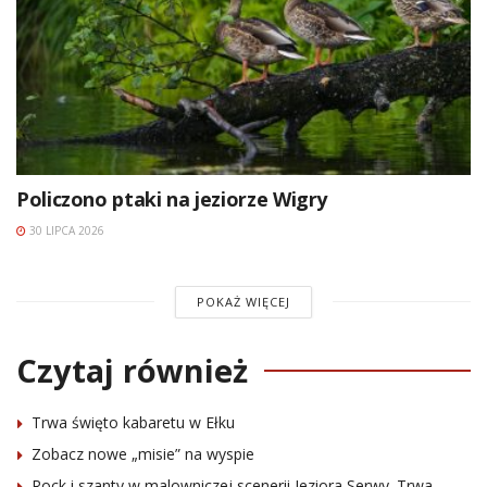
Policzono ptaki na jeziorze Wigry
30 LIPCA 2026
POKAŻ WIĘCEJ
Czytaj również
Trwa święto kabaretu w Ełku
Zobacz nowe „misie” na wyspie
Rock i szanty w malowniczej scenerii Jeziora Serwy. Trwa