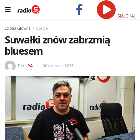
SŁUCHAJ
Strona Główna
Goście
Suwałki znów zabrzmią
bluesem
Red.
PA
30 czerwca 2026