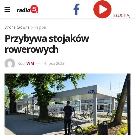
SŁUCHAJ
Strona Główna
Region
Przybywa stojaków
rowerowych
Red.
WM
4 lipca 2023