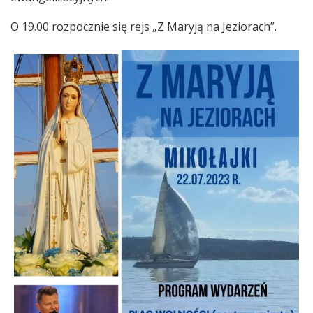
O 19.00 rozpocznie się rejs „Z Maryją na Jeziorach”.