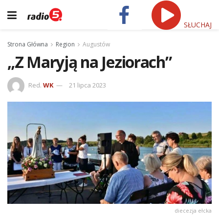
SŁUCHAJ
Strona Główna
Region
Augustów
„Z Maryją na Jeziorach”
Red.
WK
21 lipca 2023
diecezja ełcka