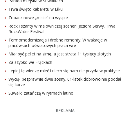
Parada miejska w Suwałkach
Trwa święto kabaretu w Ełku
Zobacz nowe „misie” na wyspie
Rock i szanty w malowniczej scenerii Jeziora Serwy. Trwa
RockWater Festival
Termomodernizacja i drobne remonty. W wakacje w
placówkach oświatowych praca wre
Miał być pellet na zimę, a jest strata 11 tysięcy złotych
Za szybko we Frąckach
Lepiej tę wiedzę mieć i niech się nam nie przyda w praktyce
Wyciął bezprawnie dwie sosny. 61-latek dobrowolnie poddał
się karze
Suwałki zatańczą w rytmach latino
REKLAMA