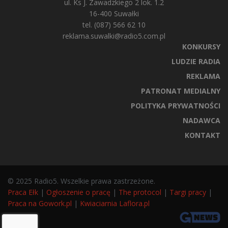
ul. Ks J. Zawadzkiego 2 lok. 1.2
16-400 Suwałki
tel. (087) 566 62 10
reklama.suwalki@radio5.com.pl
KONKURSY
LUDZIE RADIA
REKLAMA
PATRONAT MEDIALNY
POLITYKA PRYWATNOŚCI
NADAWCA
KONTAKT
© 2025 Radio5. Wszelkie prawa zastrzeżone.
Praca Ełk
|
Ogłoszenie o pracę
|
The protocol
|
Targi pracy
|
Praca na Gowork.pl
|
Kwiaciarnia Laflora.pl