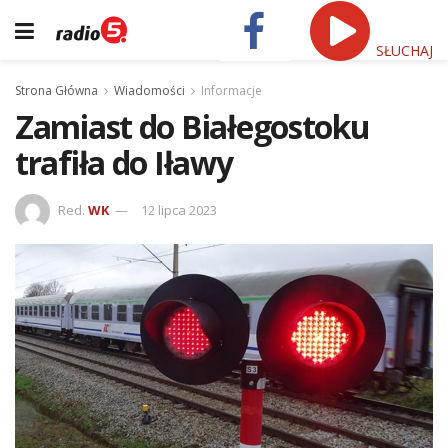
SŁUCHAJ
Strona Główna
Wiadomości
Informacje
Zamiast do Białegostoku
trafiła do Iławy
Red.
WK
12 lipca 2023