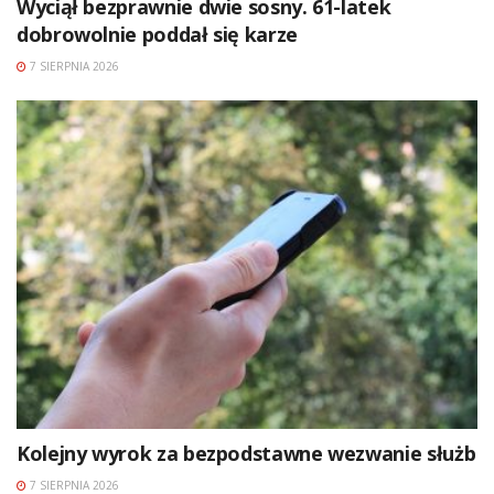
Wyciął bezprawnie dwie sosny. 61-latek
dobrowolnie poddał się karze
7 SIERPNIA 2026
Kolejny wyrok za bezpodstawne wezwanie służb
7 SIERPNIA 2026