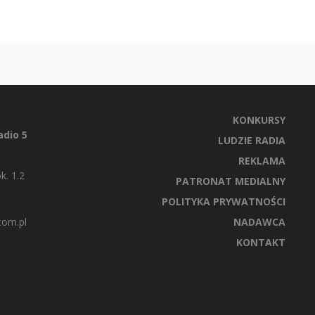
KONKURSY
dio 5
LUDZIE RADIA
REKLAMA
k. 1.2
PATRONAT MEDIALNY
POLITYKA PRYWATNOŚCI
com.pl
NADAWCA
KONTAKT