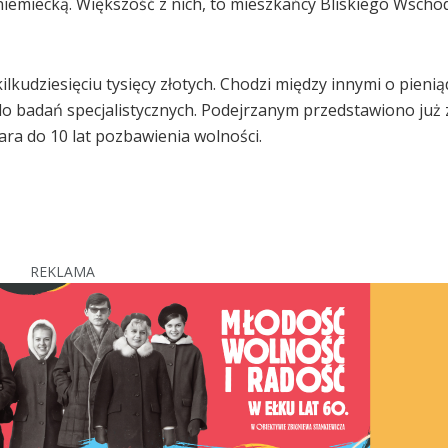
niemiecką. Większość z nich, to mieszkańcy Bliskiego Wscho
ilkudziesięciu tysięcy złotych. Chodzi między innymi o pienią
 do badań specjalistycznych. Podejrzanym przedstawiono już 
ra do 10 lat pozbawienia wolności.
REKLAMA