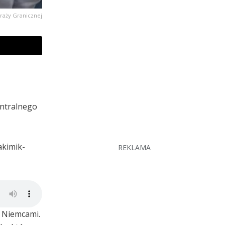
traży Granicznej
entralnego
akimik-
REKLAMA
z Niemcami.