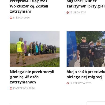
Przeprawili się przez
Migranci i kurier
Wołkuszankę. Zostali
zatrzymani przy gran
zatrzymani
23 LIPCA 2026
31 LIPCA 2026
Nielegalnie przekroczyli
Akcja służb przeciwk
granicę. 45 osób
nielegalnej migracji
zatrzymanych
12 CZERWCA 2026
15 CZERWCA 2026