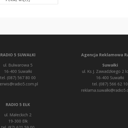
RADIO 5 SUWAŁKI
Agencja Reklamowa Ra
ul. Bulwarowa 5
Suwałki
16-400 Suwałki
ul. Ks J. Zawadzkiego 2 lo
tel. (087) 567 80 00
16-400 Suwałki
erwis@radio5.com.pl
tel. (087) 566 62 10
reklama.suwalki@radio5.
RADIO 5 EŁK
ul. Małeckich 2
19-300 Ełk
tel. (87) 621 59 00