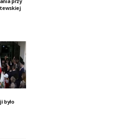
ania przy
itewskiej
i było