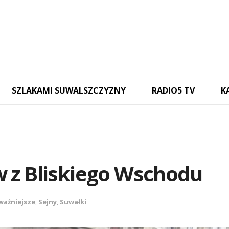
SZLAKAMI SUWALSZCZYZNY
RADIO5 TV
K
 z Bliskiego Wschodu
ważniejsze
,
Sejny
,
Suwałki