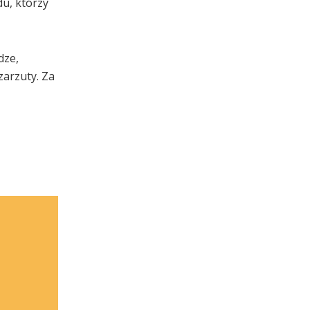
du, którzy
dze,
zarzuty. Za