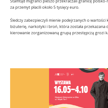
Stamtąd migranci pieszo przekraczali granicę polsko-
za przemyt płacili około 5 tysięcy euro.
Śledczy zabezpieczyli mienie podejrzanych o wartości k
biżuterię, narkotyki i broń, która została przekazana
kierowanie zorganizowaną grupą przestępczą grozi ka