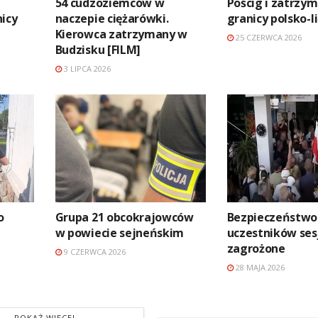
54 cudzoziemców w
Pościg i zatrzym
icy
naczepie ciężarówki.
granicy polsko-l
Kierowca zatrzymany w
25 CZERWCA 2026
Budzisku [FILM]
3 LIPCA 2026
o
Grupa 21 obcokrajowców
Bezpieczeństwo
w powiecie sejneńskim
uczestników sesj
zagrożone
9 CZERWCA 2026
28 MAJA 2026
POKAŻ WIĘCEJ