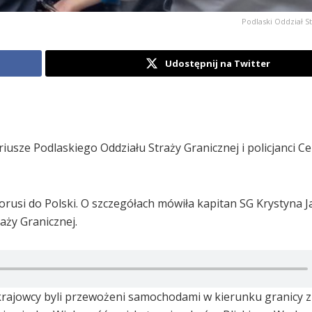
Podlaski Oddział S
Udostępnij na Twitter
usze Podlaskiego Oddziału Straży Granicznej i policjanci C
rusi do Polski. O szczegółach mówiła kapitan SG Krystyna J
aży Granicznej.
krajowcy byli przewożeni samochodami w kierunku granicy 