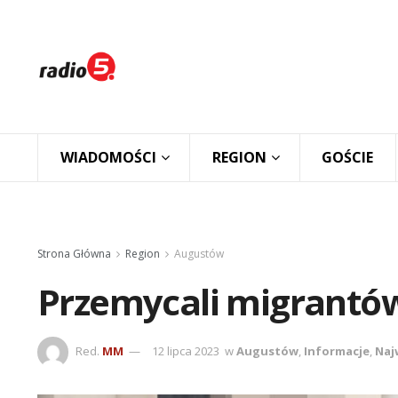
WIADOMOŚCI
REGION
GOŚCIE
Strona Główna
Region
Augustów
Przemycali migrantów
Red.
MM
12 lipca 2023
w
Augustów
,
Informacje
,
Naj