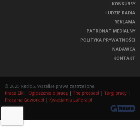
KONKURSY
LUDZIE RADIA
REKLAMA
PATRONAT MEDIALNY
POLITYKA PRYWATNOŚCI
NADAWCA
KONTAKT
© 2025 Radio5. Wszelkie prawa zastrzeżone.
Praca Ełk
|
Ogłoszenie o pracę
|
The protocol
|
Targi pracy
|
Praca na Gowork.pl
|
Kwiaciarnia Laflora.pl