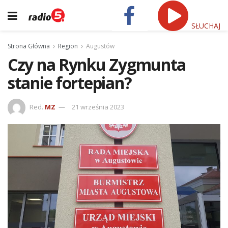
SŁUCHAJ
Strona Główna
Region
Augustów
Czy na Rynku Zygmunta
stanie fortepian?
Red.
MZ
21 września 2023