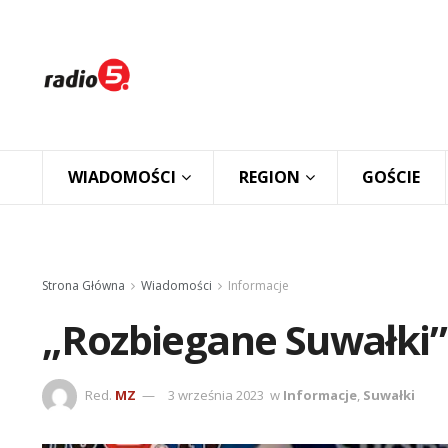
WIADOMOŚCI
REGION
GOŚCIE
Strona Główna
Wiadomości
Informacje
„Rozbiegane Suwałki”
Red.
MZ
3 września 2023
w
Informacje
,
Suwałki