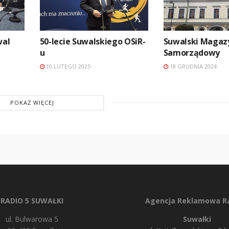
wal
50-lecie Suwalskiego OSiR-
Suwalski Magaz
u
Samorządowy
10 LUTEGO 2025
18 GRUDNIA 2024
POKAŻ WIĘCEJ
RADIO 5 SUWAŁKI
Agencja Reklamowa Ra
ul. Bulwarowa 5
Suwałki