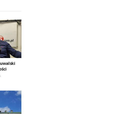
Suwalski
ości
5