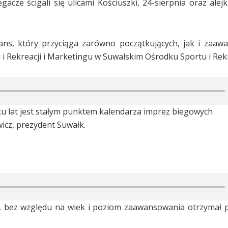
acze ścigali się ulicami Kościuszki, 24-sierpnia oraz alej
ans, który przyciąga zarówno początkujących, jak i zaa
 i Rekreacji i Marketingu w Suwalskim Ośrodku Sportu i Rekr
lku lat jest stałym punktem kalendarza imprez biegowych
cz, prezydent Suwałk.
ów, bez względu na wiek i poziom zaawansowania otrzymał