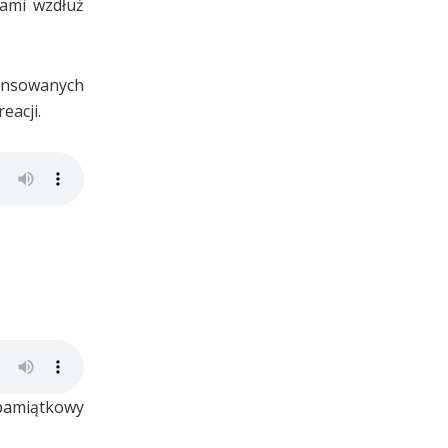
kami wzdłuż
wansowanych
eacji.
 pamiątkowy