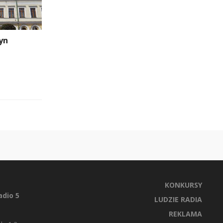
yn
KONKURSY
dio 5
LUDZIE RADIA
REKLAMA