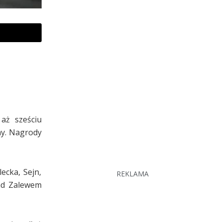
aż sześciu
yny. Nagrody
ecka, Sejn,
REKLAMA
nad Zalewem