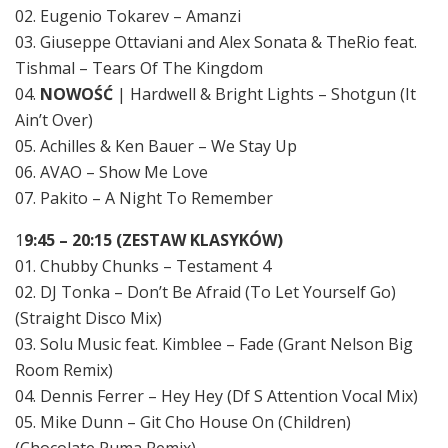
02. Eugenio Tokarev – Amanzi
03. Giuseppe Ottaviani and Alex Sonata & TheRio feat.
Tishmal – Tears Of The Kingdom
04.
NOWOŚĆ
| Hardwell & Bright Lights – Shotgun (It
Ain’t Over)
05. Achilles & Ken Bauer – We Stay Up
06. AVAO – Show Me Love
07. Pakito – A Night To Remember
1
9:45 – 20:15 (ZESTAW KLASYKÓW)
01. Chubby Chunks – Testament 4
02. DJ Tonka – Don’t Be Afraid (To Let Yourself Go)
(Straight Disco Mix)
03. Solu Music feat. Kimblee – Fade (Grant Nelson Big
Room Remix)
04. Dennis Ferrer – Hey Hey (Df S Attention Vocal Mix)
05. Mike Dunn – Git Cho House On (Children)
(Chocolate Puma Remix)