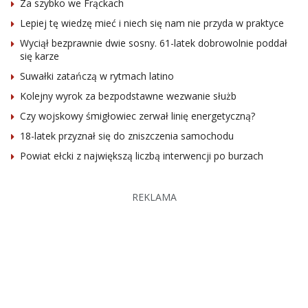
Za szybko we Frąckach
Lepiej tę wiedzę mieć i niech się nam nie przyda w praktyce
Wyciął bezprawnie dwie sosny. 61-latek dobrowolnie poddał
się karze
Suwałki zatańczą w rytmach latino
Kolejny wyrok za bezpodstawne wezwanie służb
Czy wojskowy śmigłowiec zerwał linię energetyczną?
18-latek przyznał się do zniszczenia samochodu
Powiat ełcki z największą liczbą interwencji po burzach
REKLAMA