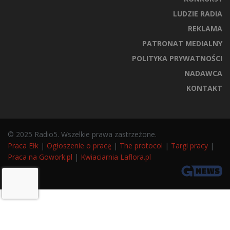
LUDZIE RADIA
REKLAMA
PATRONAT MEDIALNY
POLITYKA PRYWATNOŚCI
NADAWCA
KONTAKT
© 2025 Radio5. Wszelkie prawa zastrzeżone.
Praca Ełk
|
Ogłoszenie o pracę
|
The protocol
|
Targi pracy
|
Praca na Gowork.pl
|
Kwiaciarnia Laflora.pl