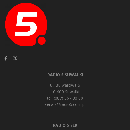
RADIO 5 SUWAŁKI
ul. Bulwarowa 5
16-400 Suwałki
tel. (087) 567 80 00
serwis@radio5.com.pl
RADIO 5 EŁK