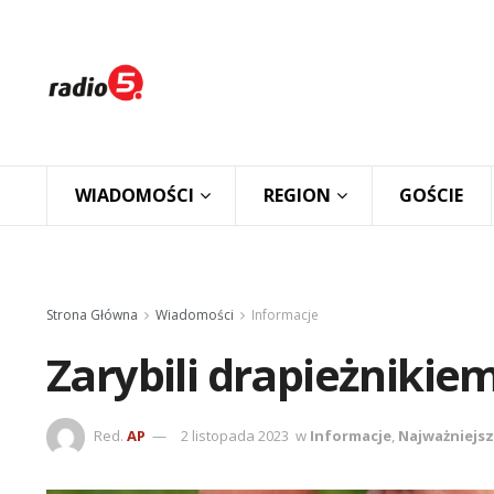
WIADOMOŚCI
REGION
GOŚCIE
Strona Główna
Wiadomości
Informacje
Zarybili drapieżnikie
Red.
AP
2 listopada 2023
w
Informacje
,
Najważniejs