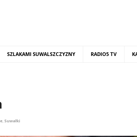
SZLAKAMI SUWALSZCZYZNY
RADIO5 TV
K
m
ze
,
Suwałki