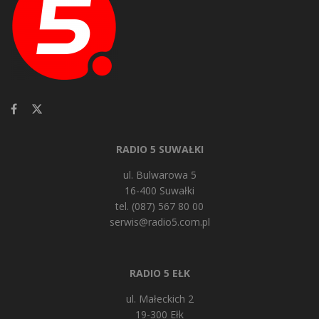
RADIO 5 SUWAŁKI
ul. Bulwarowa 5
16-400 Suwałki
tel. (087) 567 80 00
serwis@radio5.com.pl
RADIO 5 EŁK
ul. Małeckich 2
19-300 Ełk