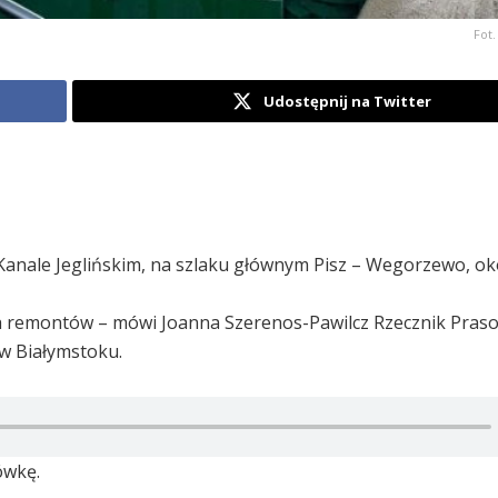
Fot.
Udostępnij na Twitter
 Kanale Jeglińskim, na szlaku głównym Pisz – Wegorzewo, ok
ch remontów – mówi Joanna Szerenos-Pawilcz Rzecznik Pras
 Białymstoku.
ówkę.