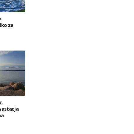
a
lko za
w,
wastacja
na