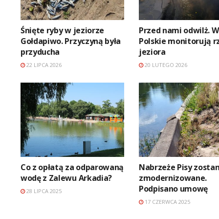
Śnięte ryby w jeziorze
Przed nami odwilż. 
Gołdapiwo. Przyczyną była
Polskie monitorują rz
przyducha
jeziora
22 LIPCA 2026
20 LUTEGO 2026
Co z opłatą za odparowaną
Nabrzeże Pisy zostan
wodę z Zalewu Arkadia?
zmodernizowane.
Podpisano umowę
28 LIPCA 2025
17 CZERWCA 2025