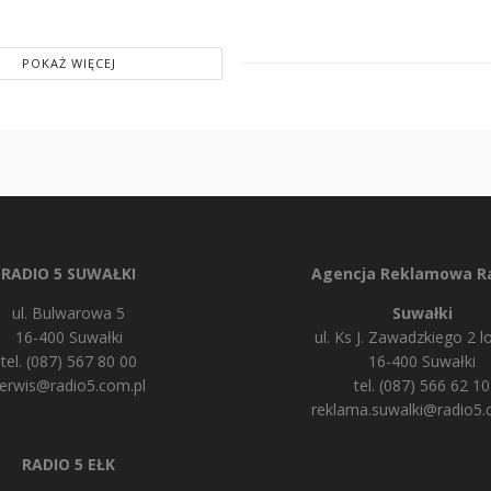
POKAŻ WIĘCEJ
RADIO 5 SUWAŁKI
Agencja Reklamowa Ra
ul. Bulwarowa 5
Suwałki
16-400 Suwałki
ul. Ks J. Zawadzkiego 2 lo
tel. (087) 567 80 00
16-400 Suwałki
erwis@radio5.com.pl
tel. (087) 566 62 10
reklama.suwalki@radio5.
RADIO 5 EŁK