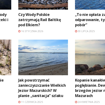
Wody
Czy Wody Polskie
„To nie opłata z
eki i
zatrzymają Rail Baltikę
odparowanie, ty
pod Ełkiem?
pobór”
16 STYCZNIA 2026
30 LIPCA 2025
ie
Jak powstrzymać
Kopanie kanałó
zanieczyszczanie Wielkich
pogłębianie. De
Jezior Mazurskich? W
brzegów jezior 
planie „sanitacja” szlaku
Mazurach
11 CZERWCA 2025
24 KWIETNIA 2025