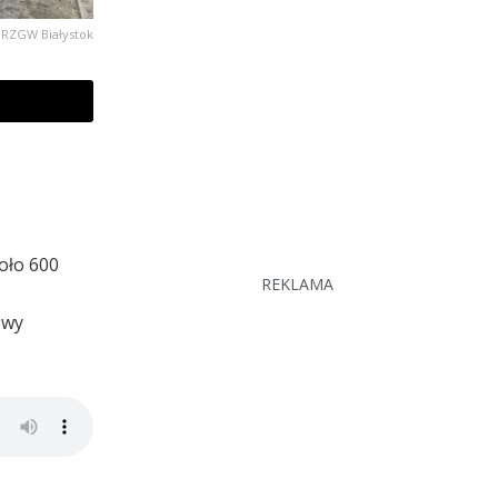
 RZGW Białystok
oło 600
REKLAMA
owy