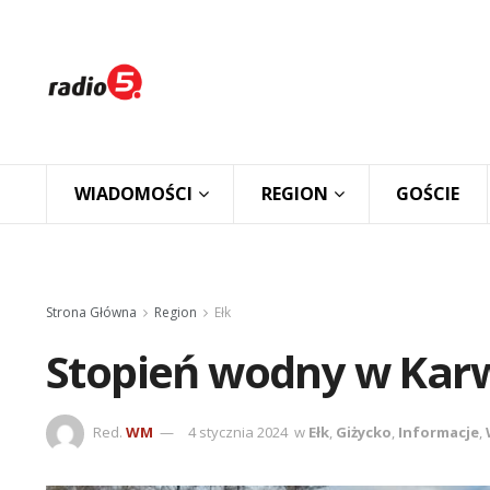
WIADOMOŚCI
REGION
GOŚCIE
Strona Główna
Region
Ełk
Stopień wodny w Kar
Red.
WM
4 stycznia 2024
w
Ełk
,
Giżycko
,
Informacje
,