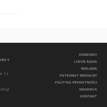
KONKURSY
dio 5
LUDZIE RADIA
REKLAMA
k. 1.2
PATRONAT MEDIALNY
POLITYKA PRYWATNOŚCI
com.pl
NADAWCA
KONTAKT