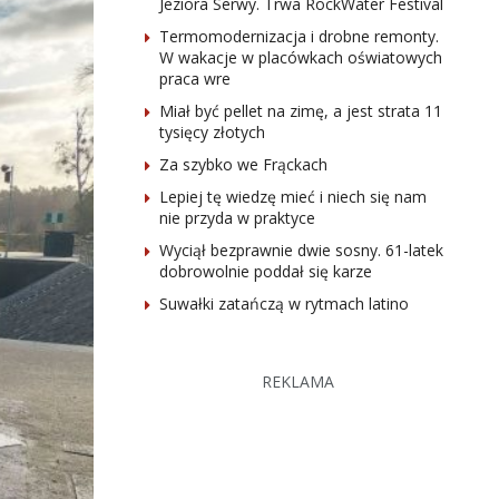
Jeziora Serwy. Trwa RockWater Festival
Termomodernizacja i drobne remonty.
W wakacje w placówkach oświatowych
praca wre
Miał być pellet na zimę, a jest strata 11
tysięcy złotych
Za szybko we Frąckach
Lepiej tę wiedzę mieć i niech się nam
nie przyda w praktyce
Wyciął bezprawnie dwie sosny. 61-latek
dobrowolnie poddał się karze
Suwałki zatańczą w rytmach latino
REKLAMA