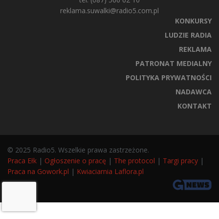
reklama.suwalki@radio5.com.pl
KONKURSY
LUDZIE RADIA
REKLAMA
PATRONAT MEDIALNY
POLITYKA PRYWATNOŚCI
NADAWCA
KONTAKT
© 2025 Radio5. Wszelkie prawa zastrzeżone.
Praca Ełk
|
Ogłoszenie o pracę
|
The protocol
|
Targi pracy
|
Praca na Gowork.pl
|
Kwiaciarnia Laflora.pl