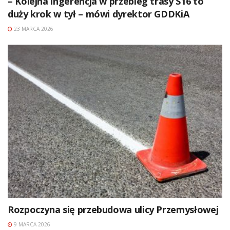
– Kolejna ingerencja w przebieg trasy S16 to
duży krok w tył – mówi dyrektor GDDKiA
23 MARCA 2026
Rozpoczyna się przebudowa ulicy Przemysłowej
9 MARCA 2026