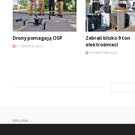
Drony pomagają OSP
Zebrali blisko 9 ton
elektrośmieci
3 CZERWCA 2025
29 KWIETNIA 2025
REKLAMA