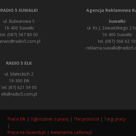
RADIO 5 SUWAŁKI
Agencja Reklamowa Ra
ul. Bulwarowa 5
Suwałki
16-400 Suwałki
ul. Ks J. Zawadzkiego 2 lo
tel. (087) 567 80 00
16-400 Suwałki
erwis@radio5.com.pl
tel. (087) 566 62 10
reklama.suwalki@radio5.
RADIO 5 EŁK
ul. Małeckich 2
19-300 Ełk
tel. (87) 621 59 00
elk@radio5.com.pl
Praca Ełk
|
Ogłoszenie o pracę
|
The protocol
|
Targi pracy
|
Praca na Gowork.pl
|
Kwiaciarnia Laflora.pl