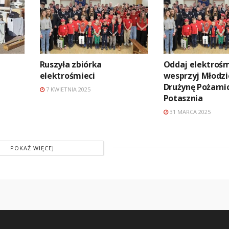
Ruszyła zbiórka
Oddaj elektrośmi
elektrośmieci
wesprzyj Młodz
Drużynę Pożarni
7 KWIETNIA 2025
Potasznia
31 MARCA 2025
POKAŻ WIĘCEJ