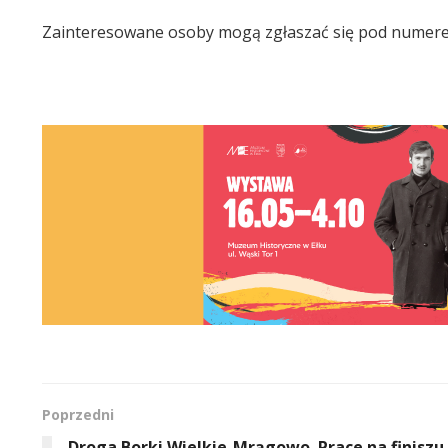
Zainteresowane osoby mogą zgłaszać się pod numere
Poprzedni
Droga Borki Wielkie-Mrągowo. Prace na finiszu