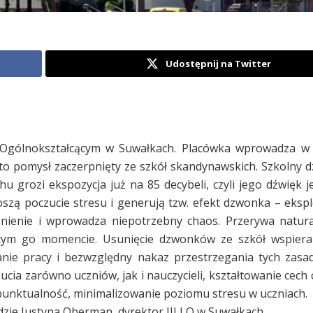
Udostępnij na Twitter
m Ogólnokształcącym w Suwałkach. Placówka wprowadza w 
, to pomysł zaczerpnięty ze szkół skandynawskich. Szkolny
u grozi ekspozycja już na 85 decybeli, czyli jego dźwięk j
zą poczucie stresu i generują tzw. efekt dzwonka – eksplo
żnienie i wprowadza niepotrzebny chaos. Przerywa natur
jącym go momencie. Usunięcie dzwonków ze szkół wspiera
anie pracy i bezwzględny nakaz przestrzegania tych zasa
a zarówno uczniów, jak i nauczycieli, kształtowanie cech 
i punktualność, minimalizowanie poziomu stresu w uczniach.
ędzie Justyna Oberman, dyrektor III LO w Suwałkach.