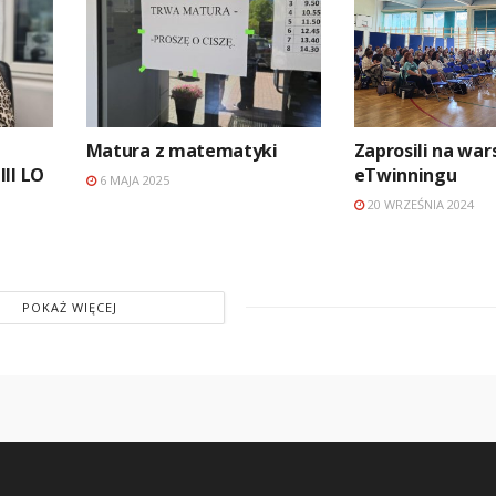
Matura z matematyki
Zaprosili na war
II LO
eTwinningu
6 MAJA 2025
20 WRZEŚNIA 2024
POKAŻ WIĘCEJ