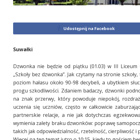
Udostępnij na Facebook
Suwałki
Dzwonka nie będzie od piątku (01.03) w III Liceu
„Szkoły bez dzwonka”. Jak czytamy na stronie szkoły
poziom hałasu około 90-98 decybeli, a ubytkiem słuch
progu szkodliwości. Zdaniem badaczy, dzwonki podnos
na znak przerwy, który powoduje niepokój, rozdra
uczenia się uczniów, często w całkowicie zaburza
partnerskie relacje, a nie jak dotychczas egzekwow
wymienia zalety braku dzwonków: poprawę samopoczuci
takich jak odpowiedzialność, rzetelność, cierpliwość 
Więcej na ten temat jutro o 10:15, kiedy to gościem b