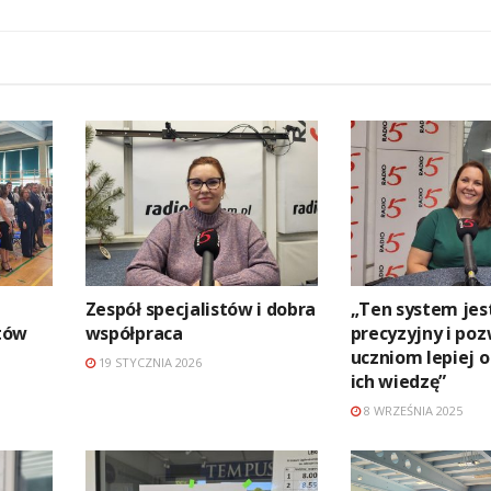
Zespół specjalistów i dobra
„Ten system jes
tów
współpraca
precyzyjny i po
uczniom lepiej 
19 STYCZNIA 2026
ich wiedzę”
8 WRZEŚNIA 2025