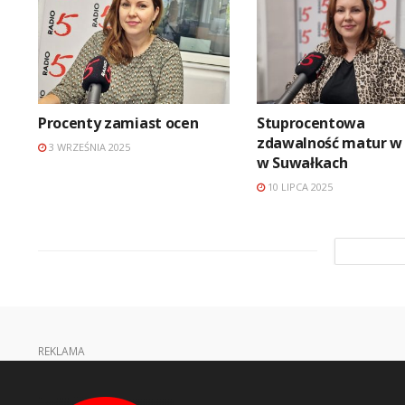
Procenty zamiast ocen
Stuprocentowa
zdawalność matur w I
3 WRZEŚNIA 2025
w Suwałkach
10 LIPCA 2025
REKLAMA