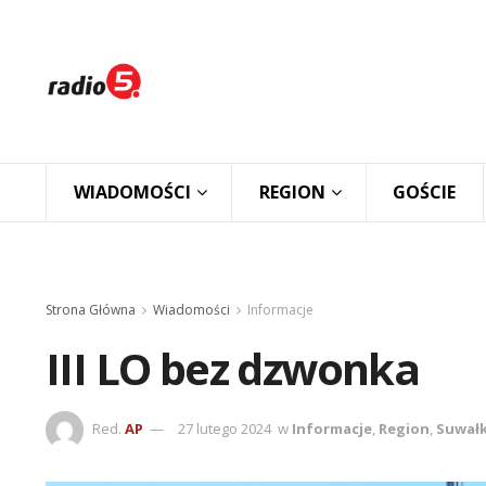
WIADOMOŚCI
REGION
GOŚCIE
Strona Główna
Wiadomości
Informacje
III LO bez dzwonka
Red.
AP
27 lutego 2024
w
Informacje
,
Region
,
Suwałk