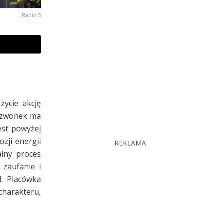
Radio 5
życie akcję
 dzwonek ma
est powyżej
zji energii
REKLAMA
alny proces
 zaufanie i
d. Placówka
charakteru,