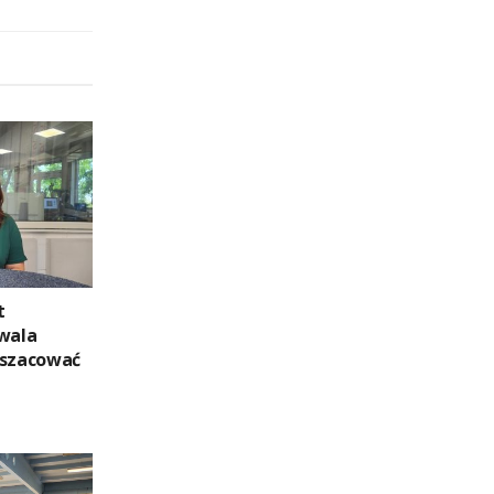
t
zwala
oszacować