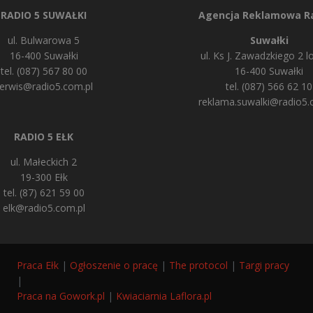
RADIO 5 SUWAŁKI
Agencja Reklamowa Ra
ul. Bulwarowa 5
Suwałki
16-400 Suwałki
ul. Ks J. Zawadzkiego 2 lo
tel. (087) 567 80 00
16-400 Suwałki
erwis@radio5.com.pl
tel. (087) 566 62 10
reklama.suwalki@radio5.
RADIO 5 EŁK
ul. Małeckich 2
19-300 Ełk
tel. (87) 621 59 00
elk@radio5.com.pl
Praca Ełk
|
Ogłoszenie o pracę
|
The protocol
|
Targi pracy
|
Praca na Gowork.pl
|
Kwiaciarnia Laflora.pl