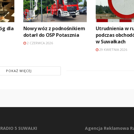
óg dla
Nowy wóz z podnośnikiem
Utrudnienia w r
dotarł do OSP Potasznia
podczas obchod
w Suwałkach
2 CZERWCA 2026
29 KWIETNIA 2026
POKAŻ WIĘCEJ
RADIO 5 SUWAŁKI
Agencja Reklamowa Ra