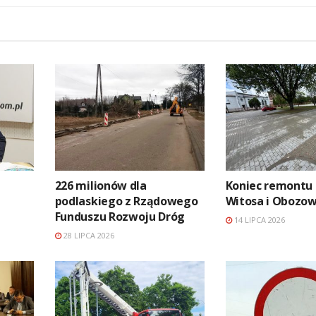
226 milionów dla
Koniec remontu
podlaskiego z Rządowego
Witosa i Obozo
Funduszu Rozwoju Dróg
14 LIPCA 2026
28 LIPCA 2026