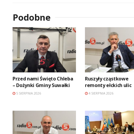
Podobne
Przed nami Święto Chleba
Ruszyły cząstkowe
– Dożynki Gminy Suwałki
remonty ełckich ulic
5 SIERPNIA 2026
4 SIERPNIA 2026