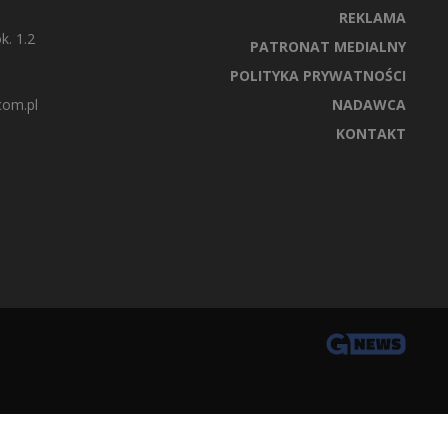
REKLAMA
k. 1.2
PATRONAT MEDIALNY
POLITYKA PRYWATNOŚCI
com.pl
NADAWCA
KONTAKT