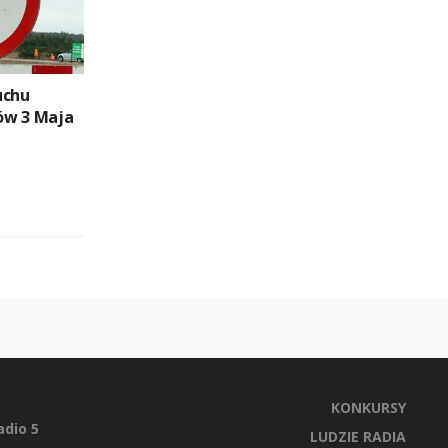
uchu
ów 3 Maja
KONKURSY
dio 5
LUDZIE RADIA