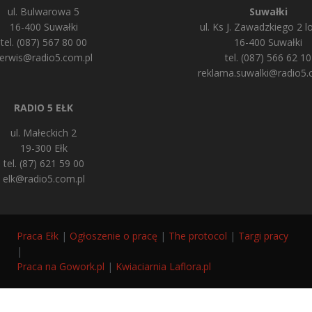
ul. Bulwarowa 5
Suwałki
16-400 Suwałki
ul. Ks J. Zawadzkiego 2 lo
tel. (087) 567 80 00
16-400 Suwałki
erwis@radio5.com.pl
tel. (087) 566 62 10
reklama.suwalki@radio5.
RADIO 5 EŁK
ul. Małeckich 2
19-300 Ełk
tel. (87) 621 59 00
elk@radio5.com.pl
Praca Ełk
|
Ogłoszenie o pracę
|
The protocol
|
Targi pracy
|
Praca na Gowork.pl
|
Kwiaciarnia Laflora.pl