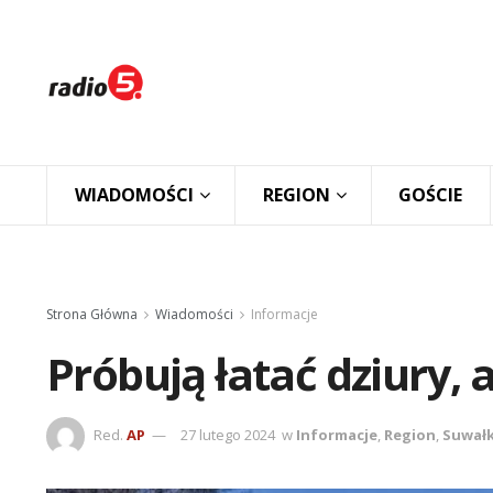
WIADOMOŚCI
REGION
GOŚCIE
Strona Główna
Wiadomości
Informacje
Próbują łatać dziury, 
Red.
AP
27 lutego 2024
w
Informacje
,
Region
,
Suwałk