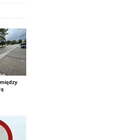
 między
wą